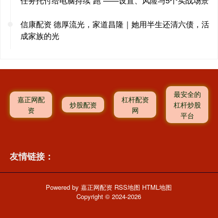
任务托付给电脑持续“跑”——设置、风险与5个实战场景
信康配资 德厚流光，家道昌隆｜她用半生还清六债，活
成家族的光
最安全的
嘉正网配
杠杆配资
炒股配资
杠杆炒股
资
网
平台
友情链接：
Powered by
嘉正网配资
RSS地图
HTML地图
Copyright
© 2024-2026