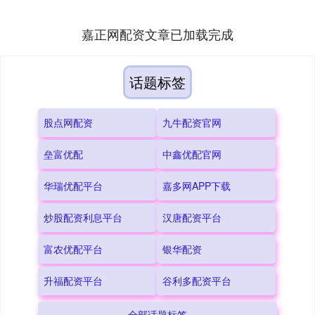
嘉正网配资文章已加载完成
话题标签
股点网配资
九牛配资官网
垒富优配
中鑫优配官网
华瑞优配平台
嘉多网APP下载
炒股配资利息平台
汉唐配资平台
富农优配平台
银华配资
升福配资平台
谷利多配资平台
全部话题标签