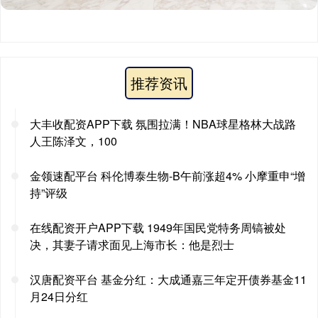
推荐资讯
大丰收配资APP下载 氛围拉满！NBA球星格林大战路
人王陈泽文，100
金领速配平台 科伦博泰生物-B午前涨超4% 小摩重申“增
持”评级
在线配资开户APP下载 1949年国民党特务周镐被处
决，其妻子请求面见上海市长：他是烈士
汉唐配资平台 基金分红：大成通嘉三年定开债券基金11
月24日分红