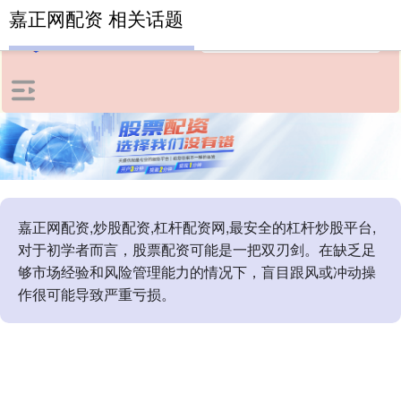
嘉正网配资 相关话题
嘉正网配资,炒股配资,杠杆配资网,最安全的杠杆炒股平台,
对于初学者而言，股票配资可能是一把双刃剑。在缺乏足
够市场经验和风险管理能力的情况下，盲目跟风或冲动操
作很可能导致严重亏损。