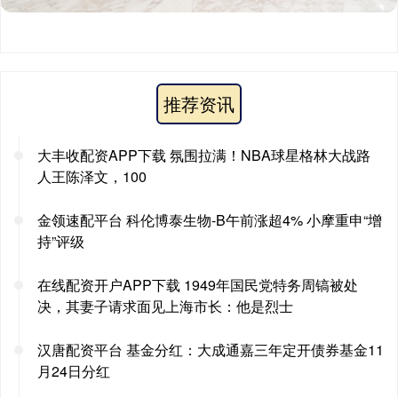
推荐资讯
大丰收配资APP下载 氛围拉满！NBA球星格林大战路
人王陈泽文，100
金领速配平台 科伦博泰生物-B午前涨超4% 小摩重申“增
持”评级
在线配资开户APP下载 1949年国民党特务周镐被处
决，其妻子请求面见上海市长：他是烈士
汉唐配资平台 基金分红：大成通嘉三年定开债券基金11
月24日分红