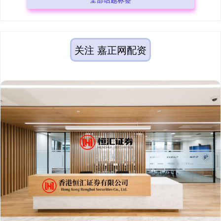
关注 嘉正网配资