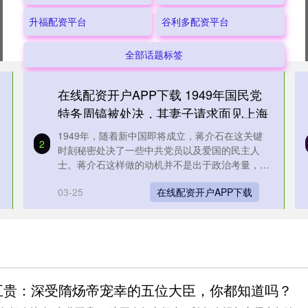
升福配资平台
谷利多配资平台
全部话题标签
在线配资开户APP下载 1949年国民党
特务周镐被处决，其妻子请求面见上海
市长：他是烈士
1949年，随着新中国即将成立，蒋介石在这关键
2
时刻秘密处决了一些中共党员以及爱国的民主人
士。蒋介石这样做的动机并不是出于政治考量，而
仅仅是为了泄愤。在这些被杀害....
03-25
在线配资开户APP下载
五贵：深受隋炀帝宠幸的五位大臣，你都知道吗？