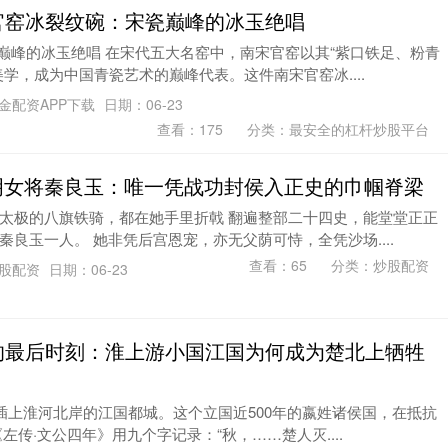
官窑冰裂纹碗：宋瓷巅峰的冰玉绝唱
瓷巅峰的冰玉绝唱 在宋代五大名窑中，南宋官窑以其“紫口铁足、粉青
学，成为中国青瓷艺术的巅峰代表。这件南宋官窑冰....
金配资APP下载
日期：06-23
查看：
175
分类：
最安全的杠杆炒股平台
米大明女将秦良玉：唯一凭战功封侯入正史的巾帼脊梁
太极的八旗铁骑，都在她手里折戟 翻遍整部二十四史，能堂堂正正
良玉一人。 她非凭后宫恩宠，亦无父荫可恃，全凭沙场....
查看：
65
分类：
炒股配资
炒股配资
日期：06-23
的最后时刻：淮上游小国江国为何成为楚北上牺牲
旗插上淮河北岸的江国都城。这个立国近500年的嬴姓诸侯国，在抵抗
左传·文公四年》用九个字记录：“秋，……楚人灭....