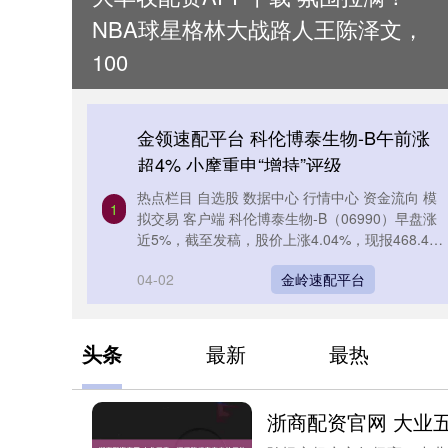
NBA球星格林大战路人王陈泽文，
100
金领速配平台 科伦博泰生物-B午前涨
超4% 小摩重申“增持”评级
热点栏目 自选股 数据中心 行情中心 资金流向 模
1
拟交易 客户端 科伦博泰生物-B（06990）早盘涨
近5%，截至发稿，股价上涨4.04%，现报468.40
港元....
04-02
金岭速配平台
头条
最新
最热
浙商配资官网 大业