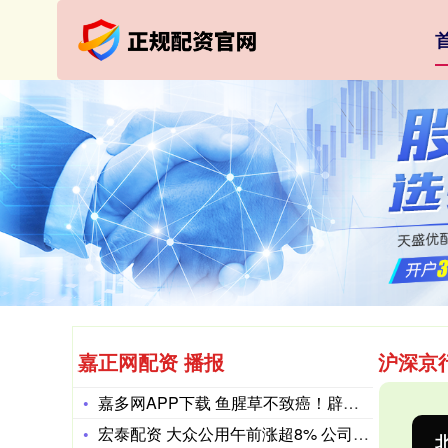
嘉正网配资 播报
沪深京
嘉多网APP下载 鱼腥草不致癌！辟谣解读：皮肤问题适用与禁忌
宏泰配资 大众公用午前涨超8% 公司A股涨停市场再追捧摩尔线
沪深300
4694.44
北
43.13
0.93%