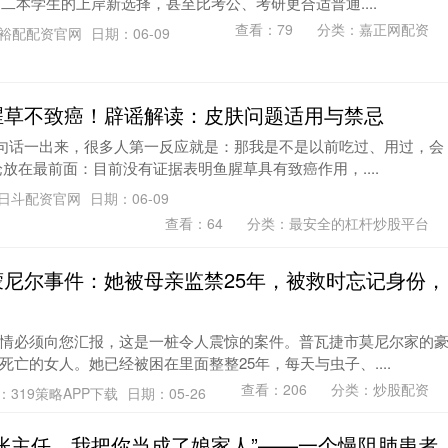
、二本学生的上岸新选择，甚至比考公、考研更合适普通....
查看：
79
分类：
嘉正网配资
裕配配资官网
日期：06-09
鱼腥草不致癌！辟谣解读：皮肤问题适用与禁忌
这句话一出来，很多人第一反应就是：那我是不是以前吃过、用过，会
放在最前面：目前没有证据表明鱼腥草具有致癌作用，....
日斗配资官网
日期：06-09
查看：
64
分类：
最安全的杠杆炒股平台
 蒙尼尔事件：她被母亲监禁25年，被救时忘记身份，
情必须向您汇报，这是一桩令人震惊的案件。普瓦捷市莫尼尔家的
亡的女人。她已经被困在里面整整25年，每天与虫子、....
查看：
206
分类：
炒股配资
：319策略APP下载
日期：05-26
 “张主任，我把你当成了娘家人”——一个慢阻肺患者