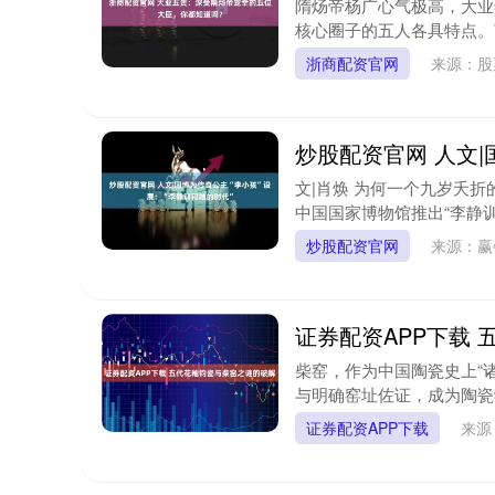
隋炀帝杨广心气极高，大业
核心圈子的五人各具特点。苏
浙商配资官网
来源：股
炒股配资官网 人文|
文|肖焕 为何一个九岁夭折
中国国家博物馆推出“李静训
炒股配资官网
来源：赢
证券配资APP下载
柴窑，作为中国陶瓷史上“
与明确窑址佐证，成为陶瓷
证券配资APP下载
来源