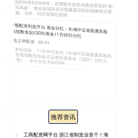
当时间来到2026年，回溯数年前那场看似荒诞的“购
岛风波”，便会发现其背后隐藏着深刻的地缘政治逻
辑。当年，时任美国总统特
炒股配资利息平台 基金分红：长城中证港股通高股
息指数发起(QDII)基金11月25日分红
嘉正网配资
03-31
本站消息，11月20日发布《长城中证港股通高股息
投资指数型发起式证券投资基金（QDII）分红公
告》。本次分红为2025年
推荐资讯
工商配资网平台 浙江省制造业首个！海