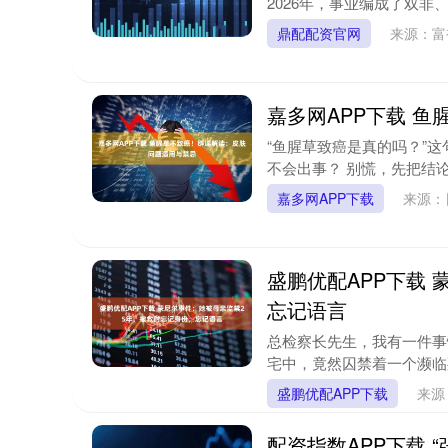
2026年，事业编成了双非
鼎配配资官网
来源：富
嘉多网APP下载 
“鱼腥草致癌是真的吗？”
不会出事？ 别慌，先把结论
嘉多网APP下载
来源：
盛鹏优配APP下载
忘记语言
总检察长先生，我有一件事
宅中，竟然囚禁着一个濒临死
盛鹏优配APP下载
来源
配资指数APP下载