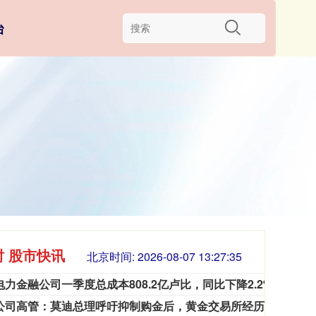
台
时 股市快讯
北京时间:
2026-08-07 13:27:37
印度电力金融公司一季度总成本808.2亿卢比，同比下降2.2%。
印度电
泰坦公司高管：莫迪总理呼吁抑制购金后，黄金交易所经历三周飙升后恢复正常。
泰坦
3563.12
基金指数
72
47.56
1.35%