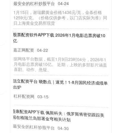
最安全的杠杆炒股平台
04-24
1月15日，谢瑞麟黄金价格1436元/克，金条价格
1259元/克。（价格仅供参考，以门店实际为准）同
日上海黄金交易所现货
股票配资软件APP下载 2026年1月电影总票房破10
亿
嘉正网配资
04-22
据网络平台数据，截至1月9日23时04分，2026年1
月电影总票房破10亿。 近期，上映的多部影片涵盖
喜剧、动作、悬疑、
信立配资平台 晓数点｜速览！1-8月国民经济成绩单
出炉
杠杆配资网
03-15
盛康配资APP下载 佩斯科夫：俄罗斯将密切跟踪美
国在格陵兰岛部署金穹相关计划
最安全的杠杆炒股平台
04-30