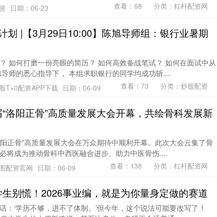
查看：
68
分类：
杠杆配资网
配资
日期：06-23
计划 |【3月29日10:00】陈旭导师组：银行业暑期
？ 如何打磨一份亮眼的简历？ 如何高效备战笔试？ 如何在面试中从
导师的悉心指导下， 本组求职银行的同学均成功斩....
查看：
73
分类：
炒股配资
股T+0配资APP下载
日期：06-09
届“洛阳正骨”高质量发展大会开幕，共绘骨科发展新
届“洛阳正骨”高质量发展大会在万众期待中顺利开幕。此次大会云集了骨
将成为推动骨科中西医融合进步、助力中医骨伤....
查看：
138
分类：
杠杆配资网
图配资官网
日期：06-09
学生别慌！2026事业编，就是为你量身定做的赛道
话：‘学历不够，进不了体制。’但今年，这个说法可能要改写了！