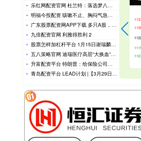
乐红网配资官网 杜兰特：落选梦八队让我很难过！网友笑了：当时
明福今投配资 咳嗽不止、胸闷气急，37岁男子险丢命！医生：这
广东股票配资网APP下载 多只A股，重大信号！
九倍配资官网 利雅得胜利 2
股票怎样加杠杆平台 1月15日谢瑞麟黄金价格1436元/克
五八策略官网 迪瑞医疗高层“大换血”，华润系接管后能否带来转
升富配资平台 特朗普：给保险公司的资金必须直接发放给民众
青岛配资平台 LEAD计划 |【3月29日10:00】陈旭导