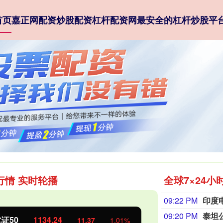
首页
嘉正网配资
炒股配资
杠杆配资网
最安全的杠杆炒股平
行情 实时轮播
全球7×24小
09:22 PM
09:20 PM
证50
1134.24
创业板指
11.37
1.01%