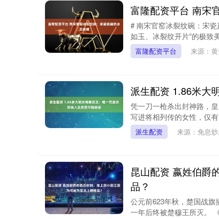
富隆配资平台 南宋
# 南宋官窑冰裂纹碗：宋
如玉、冰裂纹开片”的极致美
富隆配资平台
来源：黄
派生配资 1.86
凭一刀一枪杀出封神路，皇
写进将相列传的女性，仅有秦
派生配资
来源：免息
昆山配资 嬴姓伯爵
品？
公元前623年秋，楚国战
一年后终被楚穆王所灭。 《